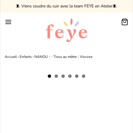
🧵 Viens coudre du cuir avec la team FEYE en Atelier🧵
Accueil
›
Enfants
›
NANOU - - Tissu au mètre - Viscose