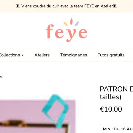
🧵 Viens coudre du cuir avec la team FEYE en Atelier🧵
Collections
Ateliers
Témoignages
Tutos gratuits
s)
PATRON D
tailles)
€10.00
MINI: DU 16 AU