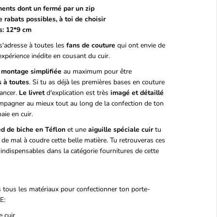
ents dont un fermé par un zip
 rabats possibles, à toi de choisir
s: 12*9 cm
'adresse à toutes les
fans de couture
qui ont envie de
expérience inédite en cousant du cuir.
montage simplifiée
au maximum pour être
s à toutes
. Si tu as déjà les premières bases en couture
ancer.
Le livret
d'explication est très
imagé et détaillé
mpagner au mieux tout au long de la confection de ton
ie en cuir.
ed de biche en Téflon
et une
aiguille spéciale cuir
tu
de mal à coudre cette belle matière. Tu retrouveras ces
 indispensables dans la catégorie
fournitures
de cette
s tous les matériaux pour confectionner ton porte-
E:
e cuir