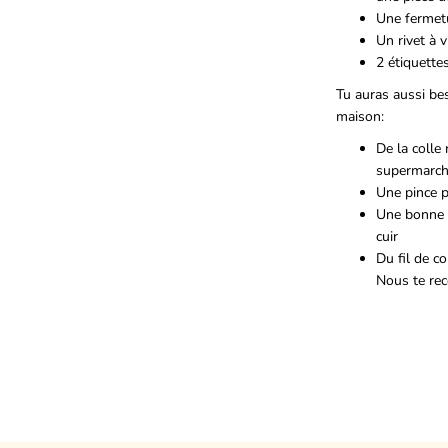
Une fermetu
Un rivet à v
2 étiquette
Tu auras aussi bes
maison:
De la colle
supermarc
Une pince p
Une bonne p
cuir
Du fil de c
Nous te re