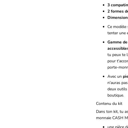
3 compatim
2 formes de
Dimension
Ce modèle s
tenter une 
Gamme de 
accessible
tu peux te l
pour t'acco
porte-monna
Avec un
pi
n'auras
pas 
deux outils
boutique.
Contenu du kit
Dans ton kit, tu a
monnaie CASH M
une pièce d