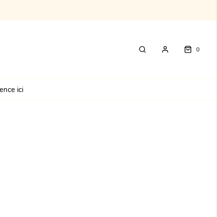
Commence ici
0
nce ici